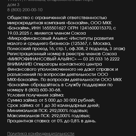
дом 3
8 (800) 200-00-10
Общество с ограниченной ответственностью
микрокредитная компания «Бонзайм», ООО МКК
«Бонзайм», ИНН 1655501627 ОГРН 1241600015370, с
19.03.2025 г. является членом Союза
«Микрофинансовый Альянс «Институты развития
малого и среднего бизнеса» (125367, г. Москва,
Полесский проезд 16, стр.1, оф.308, 2 подъезд, 3 этаж)
Регистрационный номер в реестре членов Союза
«МИКРОФИНАНСОВЫЙ АЛЬЯНС» — 03 25 033 16 2222
ВНИМАНИЕ! Операторы контактного центра
Финансового уполномоченного не дают справок и
разъяснений по вопросам деятельности ООО
МКК«Бонзайм». По вопросам деятельности ООО МКК
«Бонзайм» обращайтесь в Службу поддержки по
номеру
8 (800) 600-30-68
.
Условия получения займа:
Сумма займа: от 5 000 до 30 000 рублей;
Срок займа: от 1 до 30 календарных дней;
Минимальная ПСК: 292,000% годовых;
Максимальная ПСК: 292,000% годовых;
Процентная ставка: от 0% до 0,8% в день.
Политика конфиденциальности