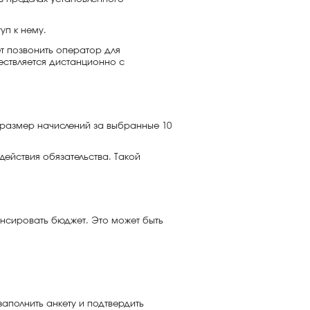
уп к нему.
т позвонить оператор для
ествляется дистанционно с
 размер начислений за выбранные 10
ействия обязательства. Такой
ансировать бюджет. Это может быть
аполнить анкету и подтвердить