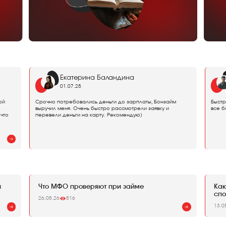
Екатерина Баландина
01.07.25
ой
Срочно потребовались деньги до зарплаты, Бонзайм
Быстр
выручил меня. Очень быстро рассмотрели заявку и
все б
что
перевели деньги на карту. Рекомендую)
и
Что МФО проверяют при займе
Как
спо
26.05.26
516
13.0