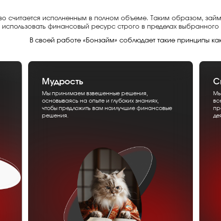
о считается исполненным в полном объеме. Таким образом, займ
 использовать финансовый ресурс строго в пределах выбранного
В своей работе «Бонзайм» соблюдает такие принципы как
Мудрость
С
Мы принимаем взвешенные решения,
Мы
основываясь на опыте и глубоких знаниях,
вс
чтобы предложить вам наилучшие финансовые
пр
решения.
де