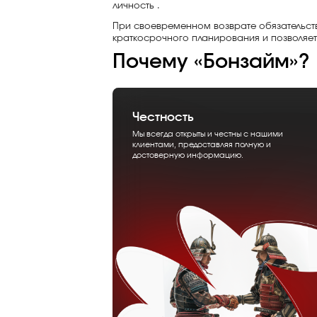
личность .
При своевременном возврате обязательств
краткосрочного планирования и позволяет
Почему «Бонзайм»?
Честность
Мы всегда открыты и честны с нашими
клиентами, предоставляя полную и
достоверную информацию.