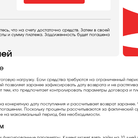
сь, что на счету достаточно средств. Затем в своей
арты и сумму платежа. Задолженность будет погашена
ней
е
тоговую нагрузку. Если средства требуются на ограниченный пер
й позволяет заранее зафиксировать дату возврата и не растягива
т тем, кто предпочитает контролировать параметры договора и п
на конкретную дату поступления и рассчитывает возврат заранее.
огашении. Поскольку проценты рассчитываются за фактический ср
е на максимальный период без необходимости.
м
и фиксированные параметры. Клиент может взять займ на 10 дней 