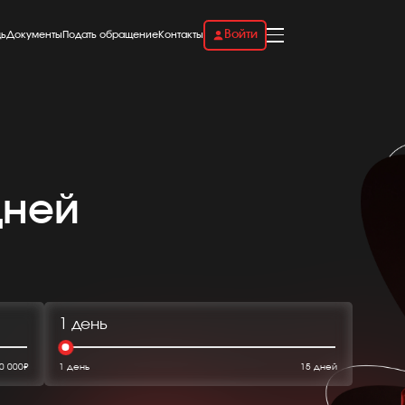
Войти
ь
Документы
Подать обращение
Контакты
дней
1 день
0 000₽
1 день
15 дней