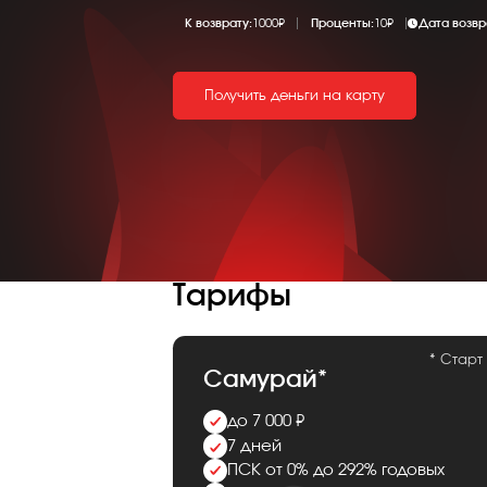
К возврату:
1000₽
Проценты:
10₽
Дата возвр
Получить деньги на карту
Тарифы
* Старт
Самурай*
до 7 000 ₽
7 дней
ПСК от 0% до 292% годовых