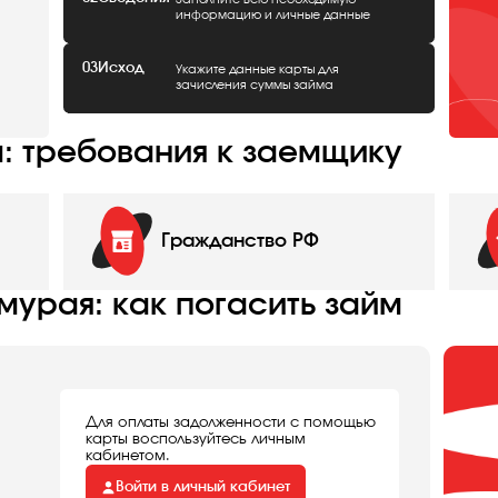
информацию и личные данные
03
Исход
Укажите данные карты для
зачисления суммы займа
: требования к заемщику
Гражданство РФ
мурая: как погасить займ
Для оплаты задолженности с помощью
карты воспользуйтесь личным
кабинетом.
Войти в личный кабинет