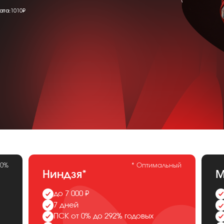
ата:
1010₽
 0%
* Оптимальный
Ниндзя*
М
до 7 000 ₽
7 дней
ПСК от 0% до 292% годовых