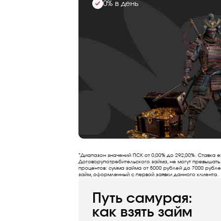
0% в день
*Диапазон значений ПСК от 0,00% до 292,00%. Ставка е
Договорупотребительского займа, не могут превышать
процентов: сумма займа от 5000 рублей до 7000 рубле
займ, оформленный с первой заявки данного клиента.
Путь самурая:
как взять займ