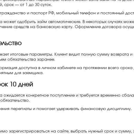
, срок — от 1 до 30 суток.
, гражданство и паспорт РФ, мобильный телефон и постоянный дост
 может одобрить займ автоматические. В некоторых случаях може
учение средств на банковскую карту. Оформление договора осущ
ельство
ает итоговые параметры. Клиент видит полную сумму возврата и
ъем обязательства заранее.
ормация доступна в личном кабинете на протяжении всего срока д
нятным для заемщика.
ок 10 дней
гда ожидается конкретное поступление и требуется временно сбал
обязательство.
чения переплаты и помогает удерживать финансовую дисциплину.
мо зарегистрироваться на сайте, выбрать нужный срок и сумму, з