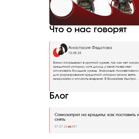
Что о нас говорят
Анастасия Федотова
10.08.25
Банки отказывают в крупной сумме, так как нет никак
кредитной истории, хотя доход у меня позволяет
оплачивать большие суммы. Знакомые посоветовали 
для формирования кредитной истории можно взять
микрозайм и оплатить вовремя. В Бонзайме быстро...
Блог
Самозапрет на кредиты: как поставить 
снять
07.07.26
357