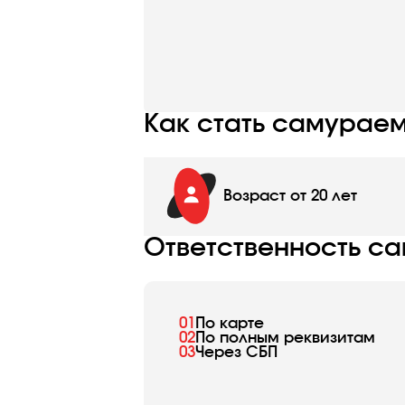
Как стать самураем
Возраст от 20 лет
Ответственность са
01
По карте
02
По полным реквизитам
03
Через СБП