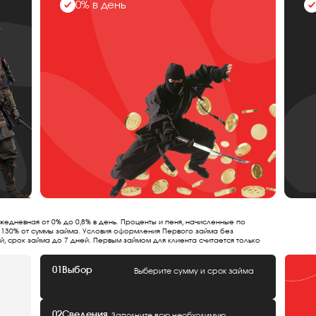
0% в день
жедневная от 0% до 0,8% в день. Проценты и пеня, начисленные по
 130% от суммы займа. Условия оформления Первого займа без
й, срок займа до 7 дней. Первым займом для клиента считается только
01
Выбор
Выберите сумму и срок займа
02
Сведения
Заполните всю необходимую