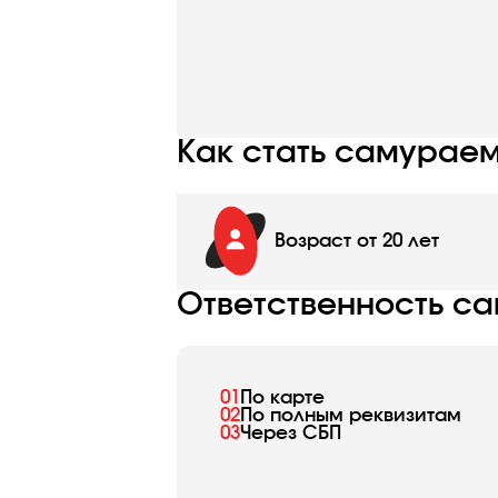
Как стать самураем
Возраст от 20 лет
Ответственность са
01
По карте
02
По полным реквизитам
03
Через СБП