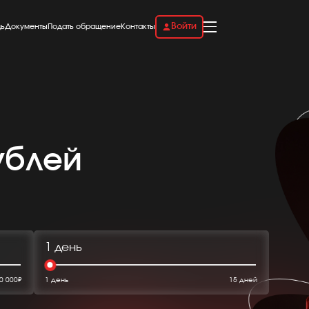
Войти
ь
Документы
Подать обращение
Контакты
ублей
1 день
0 000₽
1 день
15 дней