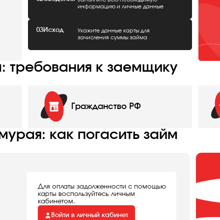
информацию и личные данные
03
Исход
Укажите данные карты для
зачисления суммы займа
: требования к заемщику
Гражданство РФ
мурая: как погасить займ
Для оплаты задолженности с помощью
карты воспользуйтесь личным
кабинетом.
Войти в личный кабинет