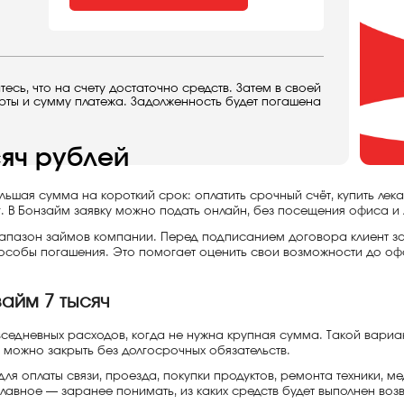
сь, что на счету достаточно средств. Затем в своей
арты и сумму платежа. Задолженность будет погашена
яч рублей
льшая сумма на короткий срок: оплатить срочный счёт, купить лек
г. В Бонзайм заявку можно подать онлайн, без посещения офиса и
иапазон займов компании. Перед подписанием договора клиент за
способы погашения. Это помогает оценить свои возможности до о
айм 7 тысяч
седневных расходов, когда не нужна крупная сумма. Такой вариан
можно закрыть без долгосрочных обязательств.
я оплаты связи, проезда, покупки продуктов, ремонта техники, м
Главное — заранее понимать, из каких средств будет выполнен возв