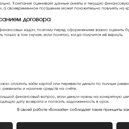
льно. Компания оценивает данные анкеты и текущую финансовую 
, а своевременное погашение может положительно повлиять на кр
исанием договора
финансовых задач, поэтому перед оформлением важно оценить б
только в том случае, если понятно, когда получится её вернуть.
ожно оплатить займ картой или перевести деньги по полным рекв
реквизиты и наличие средств на счёте.
большой финансовый вопрос, если деньги нужны на конкретную цел
ходящую дату возврата и погасить задолженность в срок.
В своей работе «Бонзайм» соблюдает такие принципы как