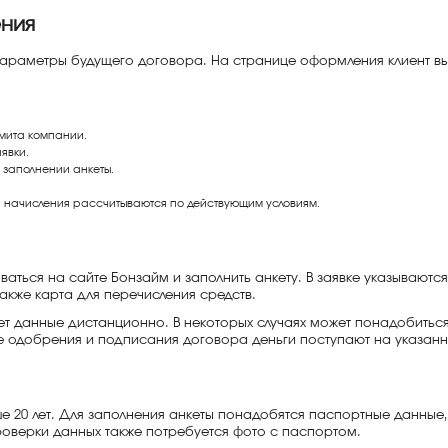
ния
параметры будущего договора. На странице оформления клиент вы
имита компании.
явки.
 заполнении анкеты.
е, начисления рассчитываются по действующим условиям.
оваться на сайте Бонзайм и заполнить анкету. В заявке указывают
также карта для перечисления средств.
 данные дистанционно. В некоторых случаях может понадобиться
ае одобрения и подписания договора деньги поступают на указанн
ше 20 лет. Для заполнения анкеты понадобятся паспортные данные
роверки данных также потребуется фото с паспортом.