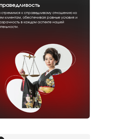
праведливость
 стремимся к справедливому отношению ко
ем клиентам, обеспечивая равные условия и
озрачность в каждом аспекте нашей
ятельности.