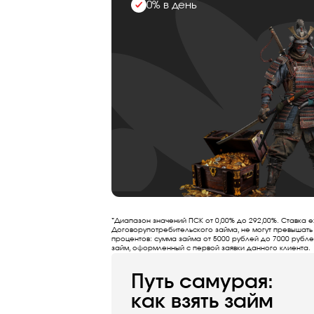
0% в день
*Диапазон значений ПСК от 0,00% до 292,00%. Ставка е
Договорупотребительского займа, не могут превышать
процентов: сумма займа от 5000 рублей до 7000 рубле
займ, оформленный с первой заявки данного клиента.
Путь самурая:
как взять займ