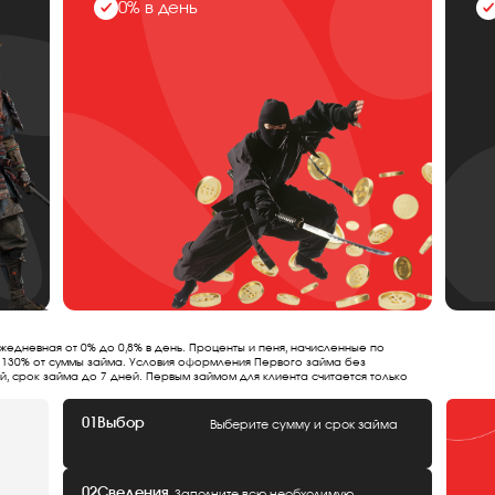
0% в день
жедневная от 0% до 0,8% в день. Проценты и пеня, начисленные по
 130% от суммы займа. Условия оформления Первого займа без
й, срок займа до 7 дней. Первым займом для клиента считается только
01
Выбор
Выберите сумму и срок займа
02
Сведения
Заполните всю необходимую