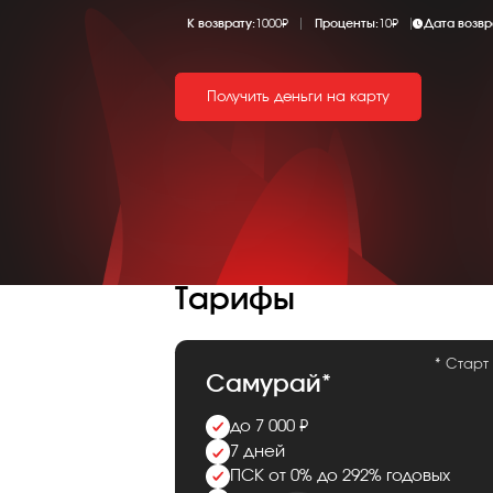
К возврату:
1000₽
Проценты:
10₽
Дата возвр
Получить деньги на карту
Тарифы
* Старт
Самурай*
до 7 000 ₽
7 дней
ПСК от 0% до 292% годовых