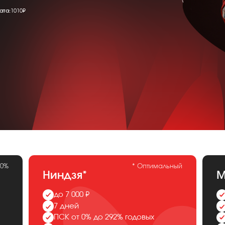
ата:
1010₽
 0%
* Оптимальный
Ниндзя*
М
до 7 000 ₽
7 дней
ПСК от 0% до 292% годовых